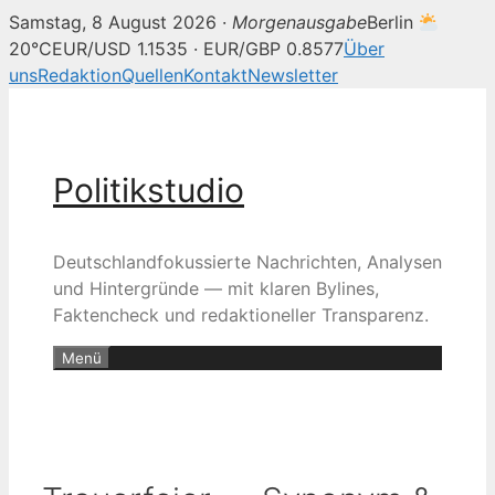
Samstag, 8 August 2026 ·
Morgenausgabe
Berlin
20°C
EUR/USD 1.1535 · EUR/GBP 0.8577
Über
uns
Redaktion
Quellen
Kontakt
Newsletter
Zum
Inhalt
springen
Politikstudio
Deutschlandfokussierte Nachrichten, Analysen
und Hintergründe — mit klaren Bylines,
Faktencheck und redaktioneller Transparenz.
Menü