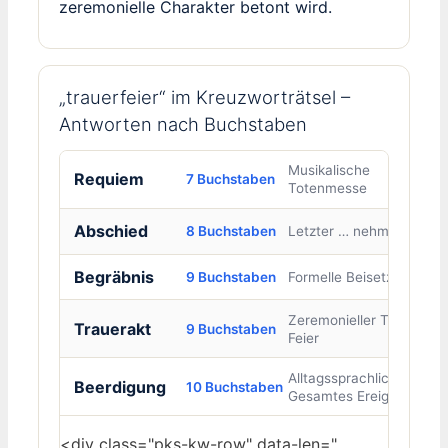
zeremonielle Charakter betont wird.
„trauerfeier“ im Kreuzworträtsel –
Antworten nach Buchstaben
Musikalische
Requiem
7 Buchstaben
Totenmesse
Abschied
8 Buchstaben
Letzter … nehmen
Begräbnis
9 Buchstaben
Formelle Beisetzung
Zeremonieller Teil der
Trauerakt
9 Buchstaben
Feier
Alltagssprachlich:
Beerdigung
10 Buchstaben
Gesamtes Ereignis
<div class="pks-kw-row" data-len="