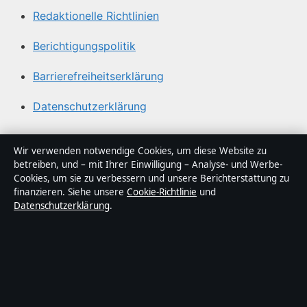
Redaktionelle Richtlinien
Berichtigungspolitik
Barrierefreiheitserklärung
Datenschutzerklärung
Über Politikstudio in Kürze
Wir verwenden notwendige Cookies, um diese Website zu
betreiben, und – mit Ihrer Einwilligung – Analyse- und Werbe-
Politikstudio ist ein unabhängiger digitaler
Cookies, um sie zu verbessern und unsere Berichterstattung zu
Nachrichtenanbieter mit Fokus auf Politik, Wirtschaft,
finanzieren. Siehe unsere
Cookie-Richtlinie
und
Datenschutzerklärung
.
Technik und Gesellschaft in Deutschland. Jeder Artikel
trägt eine Byline, wird von einem Redakteur geprüft und
vor der Veröffentlichung faktengecheckt.
Die Inhalte dienen ausschließlich der allgemeinen
Information. Allgemeine Anfragen:
info@politikstudio.de
.