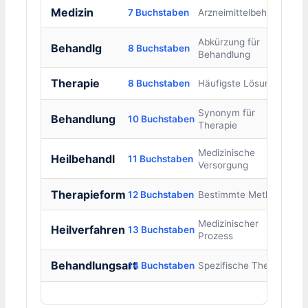
Medizin
7 Buchstaben
Arzneimittelbehandlung
Abkürzung für
Behandlg
8 Buchstaben
Behandlung
Therapie
8 Buchstaben
Häufigste Lösung
Synonym für
Behandlung
10 Buchstaben
Therapie
Medizinische
Heilbehandl
11 Buchstaben
Versorgung
Therapieform
12 Buchstaben
Bestimmte Methode
Medizinischer
Heilverfahren
13 Buchstaben
Prozess
Behandlungsart
14 Buchstaben
Spezifische Therapie