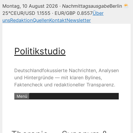
Montag, 10 August 2026 ·
Nachmittagsausgabe
Berlin
25°C
EUR/USD 1.1555 · EUR/GBP 0.8557
Über
uns
Redaktion
Quellen
Kontakt
Newsletter
Zum
Inhalt
springen
Politikstudio
Deutschlandfokussierte Nachrichten, Analysen
und Hintergründe — mit klaren Bylines,
Faktencheck und redaktioneller Transparenz.
Menü