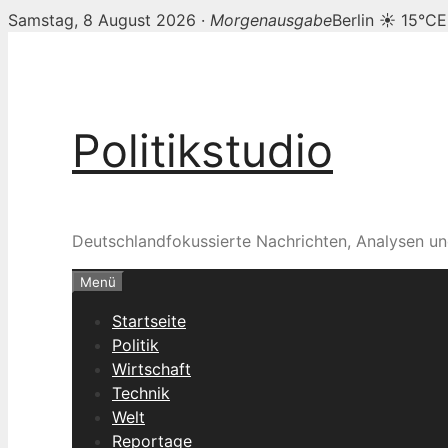
Samstag, 8 August 2026 ·
Morgenausgabe
Berlin ☀ 15°C
E
Zum
Inhalt
springen
Politikstudio
Deutschlandfokussierte Nachrichten, Analysen un
Menü
Startseite
Politik
Wirtschaft
Technik
Welt
Reportage