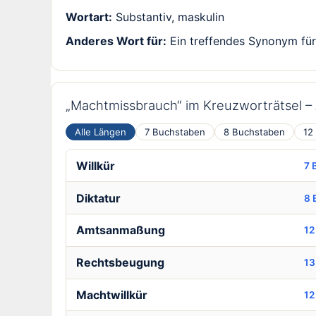
Wortart:
Substantiv, maskulin
Anderes Wort für:
Ein treffendes Synonym für 
„Machtmissbrauch“ im Kreuzworträtsel 
Alle Längen
7 Buchstaben
8 Buchstaben
12
Willkür
7 
Diktatur
8 
Amtsanmaßung
12
Rechtsbeugung
13
Machtwillkür
12