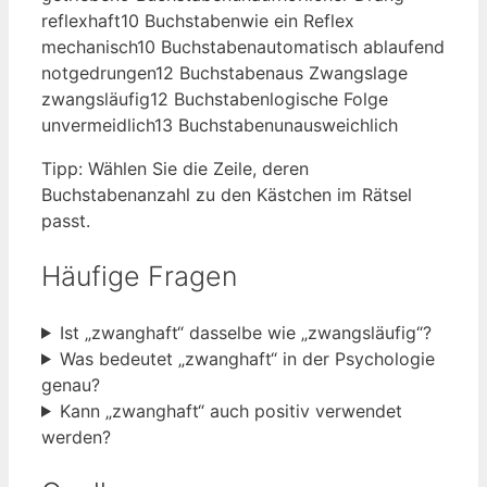
reflexhaft
10 Buchstaben
wie ein Reflex
mechanisch
10 Buchstaben
automatisch ablaufend
notgedrungen
12 Buchstaben
aus Zwangslage
zwangsläufig
12 Buchstaben
logische Folge
unvermeidlich
13 Buchstaben
unausweichlich
Tipp: Wählen Sie die Zeile, deren
Buchstabenanzahl zu den Kästchen im Rätsel
passt.
Häufige Fragen
Ist „zwanghaft“ dasselbe wie „zwangsläufig“?
Was bedeutet „zwanghaft“ in der Psychologie
genau?
Kann „zwanghaft“ auch positiv verwendet
werden?