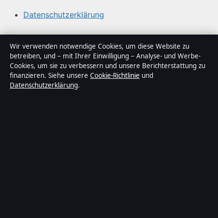
Datenschutzerklärung
Über Politikstudio in Kürze
Wir verwenden notwendige Cookies, um diese Website zu
betreiben, und – mit Ihrer Einwilligung – Analyse- und Werbe-
Politikstudio ist ein unabhängiger digitaler
Cookies, um sie zu verbessern und unsere Berichterstattung zu
Nachrichtenanbieter mit Fokus auf Politik, Wirtschaft,
finanzieren. Siehe unsere
Cookie-Richtlinie
und
Datenschutzerklärung
.
Technik und Gesellschaft in Deutschland. Jeder Artikel
trägt eine Byline, wird von einem Redakteur geprüft und
vor der Veröffentlichung faktengecheckt.
Die Inhalte dienen ausschließlich der allgemeinen
Information. Allgemeine Anfragen:
info@politikstudio.de
.
Berichtigungen:
corrections@politikstudio.de
.
Herausgeber:
Politikstudi Media Ltd., Valletta ·
Verantwortlicher Herausgeber:
Oliver Keller,
Chefredakteur · Malta Business Registry C 92009