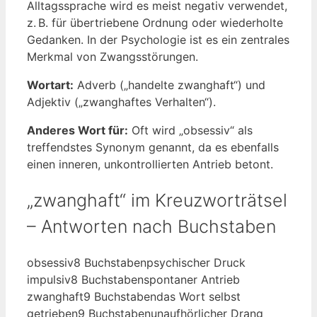
Alltagssprache wird es meist negativ verwendet,
z. B. für übertriebene Ordnung oder wiederholte
Gedanken. In der Psychologie ist es ein zentrales
Merkmal von Zwangsstörungen.
Wortart:
Adverb („handelte zwanghaft“) und
Adjektiv („zwanghaftes Verhalten“).
Anderes Wort für:
Oft wird „obsessiv“ als
treffendstes Synonym genannt, da es ebenfalls
einen inneren, unkontrollierten Antrieb betont.
„zwanghaft“ im Kreuzworträtsel
– Antworten nach Buchstaben
obsessiv
8 Buchstaben
psychischer Druck
impulsiv
8 Buchstaben
spontaner Antrieb
zwanghaft
9 Buchstaben
das Wort selbst
getrieben
9 Buchstaben
unaufhörlicher Drang