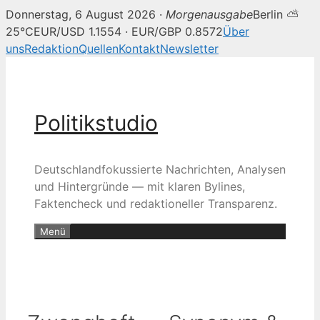
Donnerstag, 6 August 2026 ·
Morgenausgabe
Berlin ⛅
25°C
EUR/USD 1.1554 · EUR/GBP 0.8572
Über
uns
Redaktion
Quellen
Kontakt
Newsletter
Zum
Inhalt
springen
Politikstudio
Deutschlandfokussierte Nachrichten, Analysen
und Hintergründe — mit klaren Bylines,
Faktencheck und redaktioneller Transparenz.
Menü