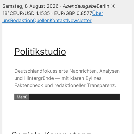
Samstag, 8 August 2026 ·
Abendausgabe
Berlin ☀
18°C
EUR/USD 1.1535 · EUR/GBP 0.8577
Über
uns
Redaktion
Quellen
Kontakt
Newsletter
Zum
Inhalt
springen
Politikstudio
Deutschlandfokussierte Nachrichten, Analysen
und Hintergründe — mit klaren Bylines,
Faktencheck und redaktioneller Transparenz.
Menü