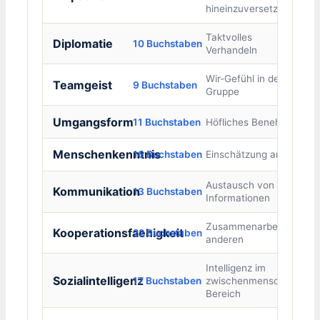
hineinzuversetzen
Taktvolles
Diplomatie
10 Buchstaben
Verhandeln
Wir-Gefühl in der
Teamgeist
9 Buchstaben
Gruppe
Umgangsform
11 Buchstaben
Höfliches Benehmen
Menschenkenntnis
16 Buchstaben
Einschätzung anderer
Austausch von
Kommunikation
13 Buchstaben
Informationen
Zusammenarbeit mit
Kooperationsfaehigkeit
22 Buchstaben
anderen
Intelligenz im
Sozialintelligenz
17 Buchstaben
zwischenmenschlichen
Bereich