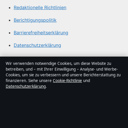
Redaktionelle Richtlinien
Berichtigungspolitik
Barrierefreiheitserklärung
Datenschutzerklärung
Über Politikstudio in Kürze
Wir verwenden notwendige Cookies, um diese Website zu
betreiben, und – mit Ihrer Einwilligung – Analyse- und Werbe-
Politikstudio ist ein unabhängiger digitaler
Cookies, um sie zu verbessern und unsere Berichterstattung zu
Nachrichtenanbieter mit Fokus auf Politik, Wirtschaft,
finanzieren. Siehe unsere
Cookie-Richtlinie
und
Datenschutzerklärung
.
Technik und Gesellschaft in Deutschland. Jeder Artikel
trägt eine Byline, wird von einem Redakteur geprüft und
vor der Veröffentlichung faktengecheckt.
Die Inhalte dienen ausschließlich der allgemeinen
Information. Allgemeine Anfragen:
info@politikstudio.de
.