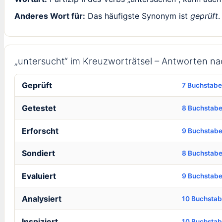
Anderes Wort für:
Das häufigste Synonym ist
geprüft
.
„untersucht“ im Kreuzworträtsel – Antworten n
Geprüft
7 Buchstab
Getestet
8 Buchstab
Erforscht
9 Buchstab
Sondiert
8 Buchstab
Evaluiert
9 Buchstab
Analysiert
10 Buchsta
Inspiziert
10 Buchsta