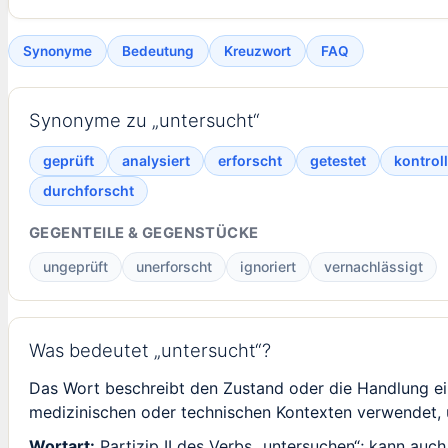
Synonyme
Bedeutung
Kreuzwort
FAQ
Synonyme zu „untersucht“
geprüft
analysiert
erforscht
getestet
kontroll
durchforscht
GEGENTEILE & GEGENSTÜCKE
ungeprüft
unerforscht
ignoriert
vernachlässigt
Was bedeutet „untersucht“?
Das Wort beschreibt den Zustand oder die Handlung ein
medizinischen oder technischen Kontexten verwendet,
Wortart:
Partizip II des Verbs „untersuchen“; kann auch 