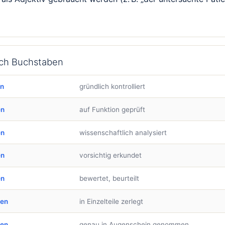
ach Buchstaben
en
gründlich kontrolliert
en
auf Funktion geprüft
en
wissenschaftlich analysiert
en
vorsichtig erkundet
en
bewertet, beurteilt
ben
in Einzelteile zerlegt
ben
genau in Augenschein genommen