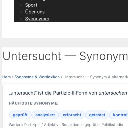
Sport
Über uns
Synonymer
Untersucht — Synonym 
Hem
›
Synonyme & Wortlexikon
› Untersucht — Synonym & alternati
„untersucht“ ist die Partizip‑II‑Form von
untersuchen
HÄUFIGSTE SYNONYME:
geprüft
analysiert
erforscht
getestet
kontroll
Wortart: Partizip II / Adjektiv · Redaktionell geprüft · Politikstudio