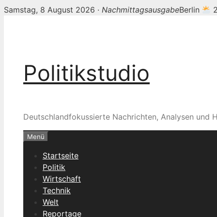
Samstag, 8 August 2026 ·
Nachmittagsausgabe
Berlin
2
Zum
Inhalt
springen
Politikstudio
Deutschlandfokussierte Nachrichten, Analysen und H
Menü
Startseite
Politik
Wirtschaft
Technik
Welt
Reportage