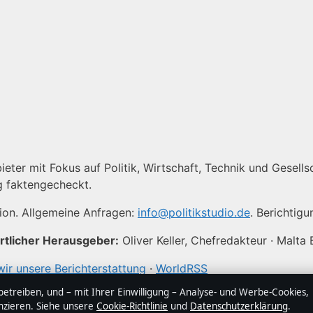
ieter mit Fokus auf Politik, Wirtschaft, Technik und Gesellsc
g faktengecheckt.
tion. Allgemeine Anfragen:
info@politikstudio.de
. Berichtig
tlicher Herausgeber:
Oliver Keller, Chefredakteur · Malta
wir unsere Berichterstattung
·
WorldRSS
treiben, und – mit Ihrer Einwilligung – Analyse- und Werbe-Cookies,
nzieren. Siehe unsere
Cookie-Richtlinie
und
Datenschutzerklärung
.