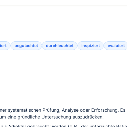
iert
begutachtet
durchleuchtet
inspiziert
evaluiert
er systematischen Prüfung, Analyse oder Erforschung. Es w
 um eine gründliche Untersuchung auszudrücken.
als Adjektiv gebraucht werden (z. B. „der untersuchte Patie