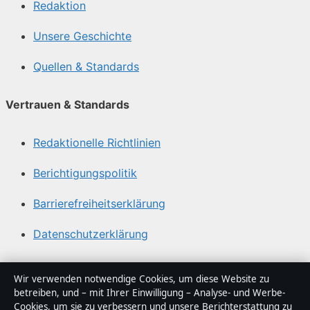
Redaktion
Unsere Geschichte
Quellen & Standards
Vertrauen & Standards
Redaktionelle Richtlinien
Berichtigungspolitik
Barrierefreiheitserklärung
Datenschutzerklärung
Über Politikstudio in Kürze
Wir verwenden notwendige Cookies, um diese Website zu
betreiben, und – mit Ihrer Einwilligung – Analyse- und Werbe-
Politikstudio ist ein unabhängiger digitaler
Cookies, um sie zu verbessern und unsere Berichterstattung zu