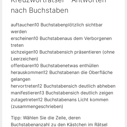
nach Buchstaben
auftauchen
10 Buchstaben
plötzlich sichtbar
werden
erscheinen
10 Buchstaben
aus dem Verborgenen
treten
sichzeigen
10 Buchstaben
sich präsentieren (ohne
Leerzeichen)
offenbaren
10 Buchstaben
etwas enthüllen
herauskommen
12 Buchstaben
an die Oberfläche
gelangen
hervortreten
12 Buchstaben
sich deutlich abheben
manifestieren
13 Buchstaben
sich deutlich zeigen
zutagetreten
12 Buchstaben
ans Licht kommen
(zusammengeschrieben)
Tipp: Wählen Sie die Zeile, deren
Buchstabenanzahl zu den Kästchen im Rätsel