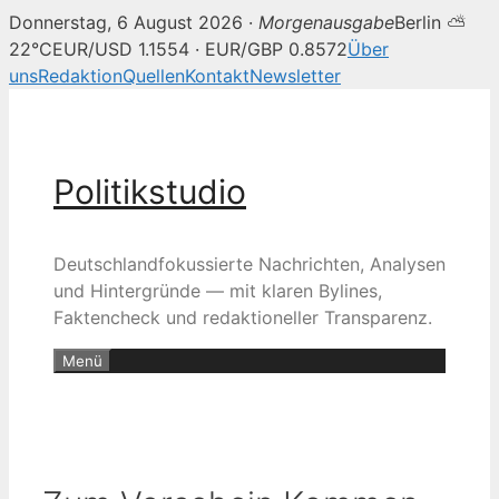
Donnerstag, 6 August 2026 ·
Morgenausgabe
Berlin ⛅
22°C
EUR/USD 1.1554 · EUR/GBP 0.8572
Über
uns
Redaktion
Quellen
Kontakt
Newsletter
Zum
Inhalt
springen
Politikstudio
Deutschlandfokussierte Nachrichten, Analysen
und Hintergründe — mit klaren Bylines,
Faktencheck und redaktioneller Transparenz.
Menü