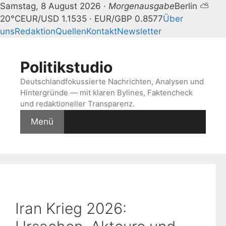
Samstag, 8 August 2026 ·
Morgenausgabe
Berlin ⛅
20°C
EUR/USD 1.1535 · EUR/GBP 0.8577
Über
uns
Redaktion
Quellen
Kontakt
Newsletter
Zum
Inhalt
Politikstudio
springen
Deutschlandfokussierte Nachrichten, Analysen und
Hintergründe — mit klaren Bylines, Faktencheck
und redaktioneller Transparenz.
Menü
Iran Krieg 2026: