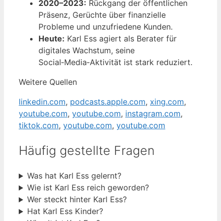
2020–2023:
Rückgang der öffentlichen
Präsenz, Gerüchte über finanzielle
Probleme und unzufriedene Kunden.
Heute:
Karl Ess agiert als Berater für
digitales Wachstum, seine
Social‑Media‑Aktivität ist stark reduziert.
Weitere Quellen
linkedin.com
,
podcasts.apple.com
,
xing.com
,
youtube.com
,
youtube.com
,
instagram.com
,
tiktok.com
,
youtube.com
,
youtube.com
Häufig gestellte Fragen
Was hat Karl Ess gelernt?
Wie ist Karl Ess reich geworden?
Wer steckt hinter Karl Ess?
Hat Karl Ess Kinder?