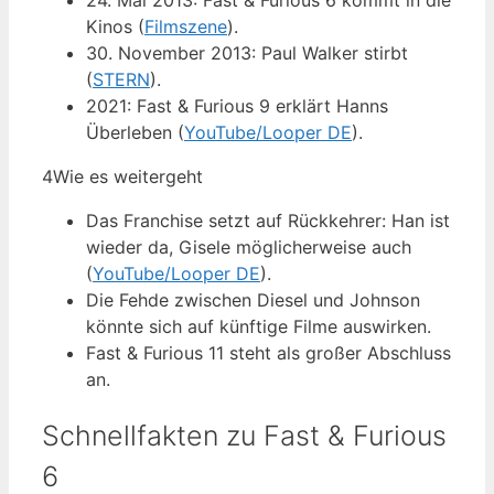
24. Mai 2013: Fast & Furious 6 kommt in die
Kinos (
Filmszene
).
30. November 2013: Paul Walker stirbt
(
STERN
).
2021: Fast & Furious 9 erklärt Hanns
Überleben (
YouTube/Looper DE
).
4
Wie es weitergeht
Das Franchise setzt auf Rückkehrer: Han ist
wieder da, Gisele möglicherweise auch
(
YouTube/Looper DE
).
Die Fehde zwischen Diesel und Johnson
könnte sich auf künftige Filme auswirken.
Fast & Furious 11 steht als großer Abschluss
an.
Schnellfakten zu Fast & Furious
6