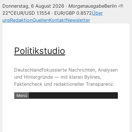
Donnerstag, 6 August 2026 ·
Morgenausgabe
Berlin ⛅
22°C
EUR/USD 1.1554 · EUR/GBP 0.8572
Über
uns
Redaktion
Quellen
Kontakt
Newsletter
Zum
Inhalt
springen
Politikstudio
Deutschlandfokussierte Nachrichten, Analysen
und Hintergründe — mit klaren Bylines,
Faktencheck und redaktioneller Transparenz.
Menü