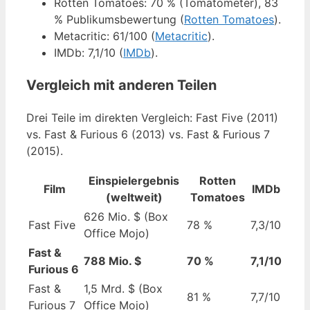
Rotten Tomatoes: 70 % (Tomatometer), 83
% Publikumsbewertung (
Rotten Tomatoes
).
Metacritic: 61/100 (
Metacritic
).
IMDb: 7,1/10 (
IMDb
).
Vergleich mit anderen Teilen
Drei Teile im direkten Vergleich: Fast Five (2011)
vs. Fast & Furious 6 (2013) vs. Fast & Furious 7
(2015).
Einspielergebnis
Rotten
Film
IMDb
(weltweit)
Tomatoes
626 Mio. $ (Box
Fast Five
78 %
7,3/10
Office Mojo)
Fast &
788 Mio. $
70 %
7,1/10
Furious 6
Fast &
1,5 Mrd. $ (Box
81 %
7,7/10
Furious 7
Office Mojo)