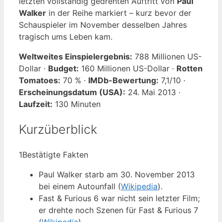
letzten vollständig gedrehten Auftritt von
Paul
Walker
in der Reihe markiert – kurz bevor der
Schauspieler im November desselben Jahres
tragisch ums Leben kam.
Weltweites Einspielergebnis:
788 Millionen US-
Dollar ·
Budget:
160 Millionen US-Dollar ·
Rotten
Tomatoes:
70 % ·
IMDb-Bewertung:
7,1/10 ·
Erscheinungsdatum (USA):
24. Mai 2013 ·
Laufzeit:
130 Minuten
Kurzüberblick
1
Bestätigte Fakten
Paul Walker starb am 30. November 2013
bei einem Autounfall (
Wikipedia
).
Fast & Furious 6 war nicht sein letzter Film;
er drehte noch Szenen für Fast & Furious 7