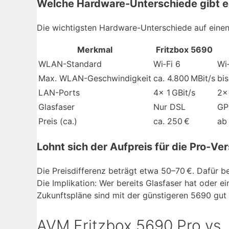
Welche Hardware-Unterschiede gibt e
Die wichtigsten Hardware-Unterschiede auf einen 
Merkmal
Fritzbox 5690
WLAN-Standard
Wi‑Fi 6
Wi‑
Max. WLAN-Geschwindigkeit
ca. 4.800 MBit/s
bis
LAN-Ports
4× 1 GBit/s
2× 
Glasfaser
Nur DSL
GP
Preis (ca.)
ca. 250 €
ab
Lohnt sich der Aufpreis für die Pro-Ve
Die Preisdifferenz beträgt etwa 50–70 €. Dafür b
Die Implikation: Wer bereits Glasfaser hat oder e
Zukunftspläne sind mit der günstigeren 5690 gut 
AVM Fritzbox 5690 Pro vs.