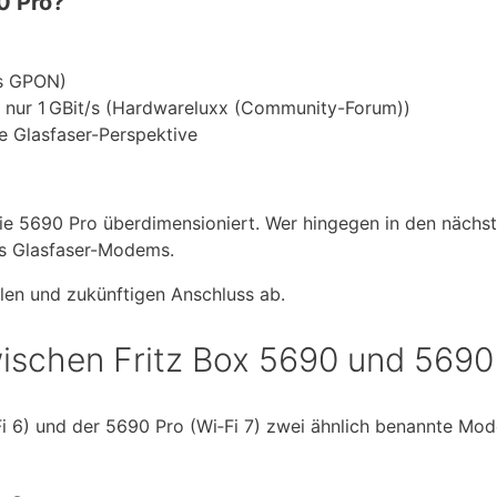
0 Pro?
/s GPON)
e nur 1 GBit/s (Hardwareluxx (Community-Forum))
e Glasfaser-Perspektive
ie 5690 Pro überdimensioniert. Wer hingegen in den nächs
es Glasfaser-Modems.
llen und zukünftigen Anschluss ab.
wischen Fritz Box 5690 und 5690
Fi 6) und der 5690 Pro (Wi‑Fi 7) zwei ähnlich benannte Mod