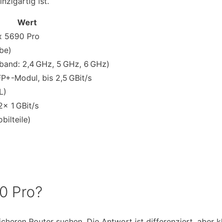
nzigartig ist.
Wert
x 5690 Pro
1be)
riband: 2,4 GHz, 5 GHz, 6 GHz)
+-Modul, bis 2,5 GBit/s
L)
2× 1 GBit/s
bilteile)
0 Pro?
icheren Router suchen. Die Antwort ist differenziert, aber kl