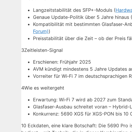
Langzeitstabilität des SFP+-Moduls (
Hardwa
Genaue Update-Politik über 5 Jahre hinaus 
Kompatibilität mit bestimmten Glasfaser-Anb
Forum)
)
Preisstabilität über die Zeit – ob der Preis 
3
Zeitleisten-Signal
Erschienen: Frühjahr 2025
AVM kündigt mindestens 5 Jahre Updates a
Vorreiter für Wi‑Fi 7 im deutschsprachigen 
4
Wie es weitergeht
Erwartung: Wi‑Fi 7 wird ab 2027 zum Stand
Glasfaser-Ausbau schreitet voran – Hybrid-
Konkurrenz: 5690 XGS für XGS-PON bis 10 G
10 Eckdaten, eine klare Botschaft: Die 5690 Pro 