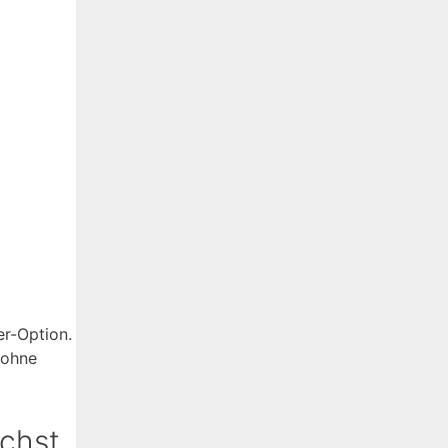
er-Option.
 ohne
uchst