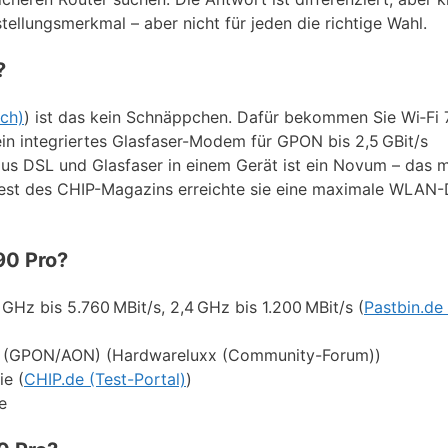
stellungsmerkmal – aber nicht für jeden die richtige Wahl.
?
ich)
) ist das kein Schnäppchen. Dafür bekommen Sie Wi‑Fi 7
ein integriertes Glasfaser-Modem für GPON bis 2,5 GBit/s
aus DSL und Glasfaser in einem Gerät ist ein Novum – das 
Test des CHIP-Magazins erreichte sie eine maximale WLAN-
90 Pro?
5 GHz bis 5.760 MBit/s, 2,4 GHz bis 1.200 MBit/s (
Pastbin.de
r (GPON/AON) (Hardwareluxx (Community-Forum))
ie (
CHIP.de (Test-Portal)
)
e