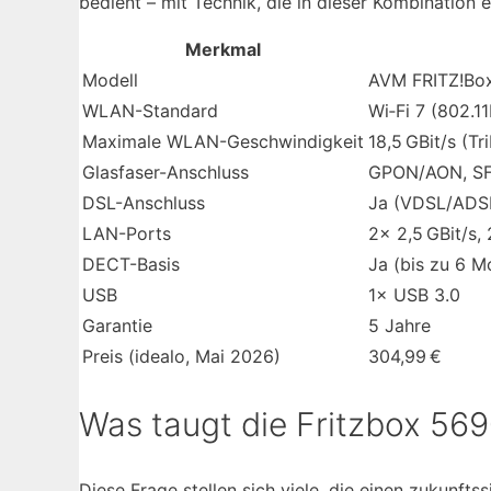
bedient – mit Technik, die in dieser Kombination ei
Merkmal
Modell
AVM FRITZ!Bo
WLAN-Standard
Wi‑Fi 7 (802.1
Maximale WLAN-Geschwindigkeit
18,5 GBit/s (T
Glasfaser-Anschluss
GPON/AON, SFP
DSL-Anschluss
Ja (VDSL/ADS
LAN-Ports
2× 2,5 GBit/s, 
DECT-Basis
Ja (bis zu 6 Mo
USB
1× USB 3.0
Garantie
5 Jahre
Preis (idealo, Mai 2026)
304,99 €
Was taugt die Fritzbox 569
Diese Frage stellen sich viele, die einen zukunftss