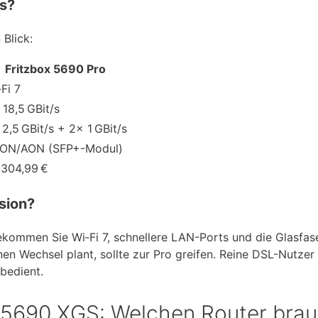
s?
Blick:
Fritzbox 5690 Pro
Fi 7
 18,5 GBit/s
2,5 GBit/s + 2× 1 GBit/s
ON/AON (SFP+-Modul)
 304,99 €
rsion?
ekommen Sie Wi‑Fi 7, schnellere LAN-Ports und die Glasfas
inen Wechsel plant, sollte zur Pro greifen. Reine DSL-Nutzer
bedient.
 5690 XGS: Welchen Router bra