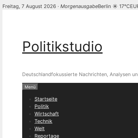
Freitag, 7 August 2026 ·
Morgenausgabe
Berlin ☀ 17°C
EUR
Zum
Inhalt
springen
Politikstudio
Deutschlandfokussierte Nachrichten, Analysen un
Menü
Startseite
Politik
Wirtschaft
Technik
Welt
Reportage