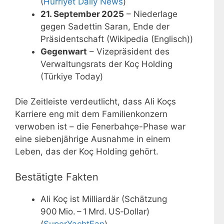
(
Hürriyet Daily News
)
21. September 2025
– Niederlage
gegen Sadettin Saran, Ende der
Präsidentschaft (Wikipedia (Englisch))
Gegenwart
– Vizepräsident des
Verwaltungsrats der Koç Holding
(Türkiye Today)
Die Zeitleiste verdeutlicht, dass Ali Koçs
Karriere eng mit dem Familienkonzern
verwoben ist – die Fenerbahçe-Phase war
eine siebenjährige Ausnahme in einem
Leben, das der Koç Holding gehört.
Bestätigte Fakten
Ali Koç ist Milliardär (Schätzung
900 Mio. – 1 Mrd. US‑Dollar)
(
SuperYachtFan
)