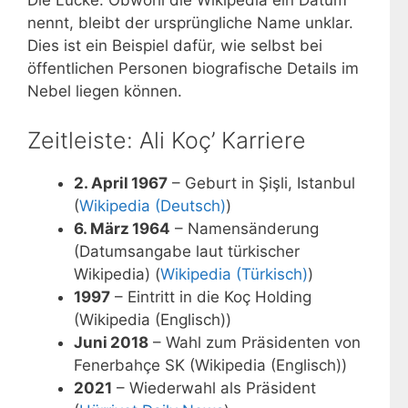
Die Lücke: Obwohl die Wikipedia ein Datum
nennt, bleibt der ursprüngliche Name unklar.
Dies ist ein Beispiel dafür, wie selbst bei
öffentlichen Personen biografische Details im
Nebel liegen können.
Zeitleiste: Ali Koç’ Karriere
2. April 1967
– Geburt in Şişli, Istanbul
(
Wikipedia (Deutsch)
)
6. März 1964
– Namensänderung
(Datumsangabe laut türkischer
Wikipedia) (
Wikipedia (Türkisch)
)
1997
– Eintritt in die Koç Holding
(Wikipedia (Englisch))
Juni 2018
– Wahl zum Präsidenten von
Fenerbahçe SK (Wikipedia (Englisch))
2021
– Wiederwahl als Präsident