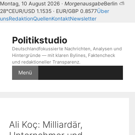
Montag, 10 August 2026 ·
Morgenausgabe
Berlin ⛅
28°C
EUR/USD 1.1535 · EUR/GBP 0.8577
Über
uns
Redaktion
Quellen
Kontakt
Newsletter
Zum
Inhalt
Politikstudio
springen
Deutschlandfokussierte Nachrichten, Analysen und
Hintergründe — mit klaren Bylines, Faktencheck
und redaktioneller Transparenz.
Menü
Ali Koç: Milliardär,