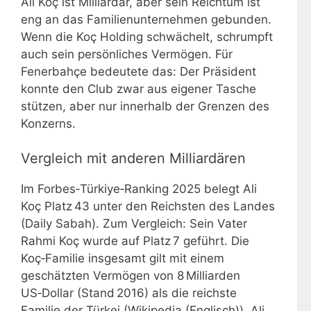
Ali Koç ist Milliardär, aber sein Reichtum ist
eng an das Familienunternehmen gebunden.
Wenn die Koç Holding schwächelt, schrumpft
auch sein persönliches Vermögen. Für
Fenerbahçe bedeutete das: Der Präsident
konnte den Club zwar aus eigener Tasche
stützen, aber nur innerhalb der Grenzen des
Konzerns.
Vergleich mit anderen Milliardären
Im Forbes‑Türkiye‑Ranking 2025 belegt Ali
Koç Platz 43 unter den Reichsten des Landes
(Daily Sabah). Zum Vergleich: Sein Vater
Rahmi Koç wurde auf Platz 7 geführt. Die
Koç‑Familie insgesamt gilt mit einem
geschätzten Vermögen von 8 Milliarden
US‑Dollar (Stand 2016) als die reichste
Familie der Türkei (Wikipedia (Englisch)). Ali