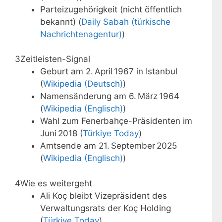
Parteizugehörigkeit (nicht öffentlich
bekannt) (
Daily Sabah (türkische
Nachrichtenagentur)
)
3
Zeitleisten-Signal
Geburt am 2. April 1967 in Istanbul
(
Wikipedia (Deutsch)
)
Namensänderung am 6. März 1964
(
Wikipedia (Englisch)
)
Wahl zum Fenerbahçe-Präsidenten im
Juni 2018 (
Türkiye Today
)
Amtsende am 21. September 2025
(
Wikipedia (Englisch)
)
4
Wie es weitergeht
Ali Koç bleibt Vizepräsident des
Verwaltungsrats der Koç Holding
(
Türkiye Today
)