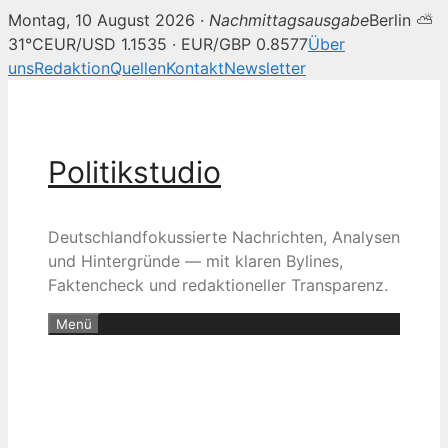
Montag, 10 August 2026 ·
Nachmittagsausgabe
Berlin ⛅
31°C
EUR/USD 1.1535 · EUR/GBP 0.8577
Über
uns
Redaktion
Quellen
Kontakt
Newsletter
Zum
Inhalt
springen
Politikstudio
Deutschlandfokussierte Nachrichten, Analysen
und Hintergründe — mit klaren Bylines,
Faktencheck und redaktioneller Transparenz.
Menü