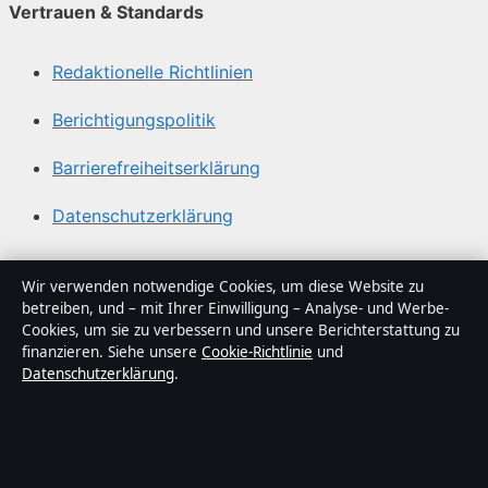
Vertrauen & Standards
Redaktionelle Richtlinien
Berichtigungspolitik
Barrierefreiheitserklärung
Datenschutzerklärung
Über Politikstudio in Kürze
Wir verwenden notwendige Cookies, um diese Website zu
betreiben, und – mit Ihrer Einwilligung – Analyse- und Werbe-
Politikstudio ist ein unabhängiger digitaler
Cookies, um sie zu verbessern und unsere Berichterstattung zu
Nachrichtenanbieter mit Fokus auf Politik, Wirtschaft,
finanzieren. Siehe unsere
Cookie-Richtlinie
und
Datenschutzerklärung
.
Technik und Gesellschaft in Deutschland. Jeder Artikel
trägt eine Byline, wird von einem Redakteur geprüft und
vor der Veröffentlichung faktengecheckt.
Die Inhalte dienen ausschließlich der allgemeinen