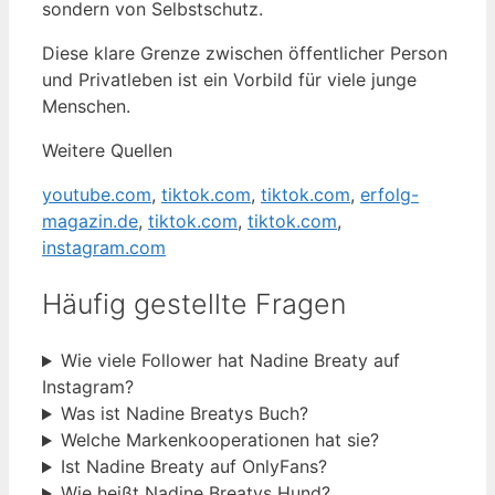
sondern von Selbstschutz.
Diese klare Grenze zwischen öffentlicher Person
und Privatleben ist ein Vorbild für viele junge
Menschen.
Weitere Quellen
youtube.com
,
tiktok.com
,
tiktok.com
,
erfolg-
magazin.de
,
tiktok.com
,
tiktok.com
,
instagram.com
Häufig gestellte Fragen
Wie viele Follower hat Nadine Breaty auf
Instagram?
Was ist Nadine Breatys Buch?
Welche Markenkooperationen hat sie?
Ist Nadine Breaty auf OnlyFans?
Wie heißt Nadine Breatys Hund?