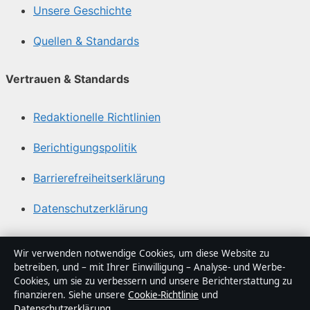
Unsere Geschichte
Quellen & Standards
Vertrauen & Standards
Redaktionelle Richtlinien
Berichtigungspolitik
Barrierefreiheitserklärung
Datenschutzerklärung
Über Politikstudio in Kürze
Wir verwenden notwendige Cookies, um diese Website zu
betreiben, und – mit Ihrer Einwilligung – Analyse- und Werbe-
Politikstudio ist ein unabhängiger digitaler
Cookies, um sie zu verbessern und unsere Berichterstattung zu
Nachrichtenanbieter mit Fokus auf Politik, Wirtschaft,
finanzieren. Siehe unsere
Cookie-Richtlinie
und
Datenschutzerklärung
.