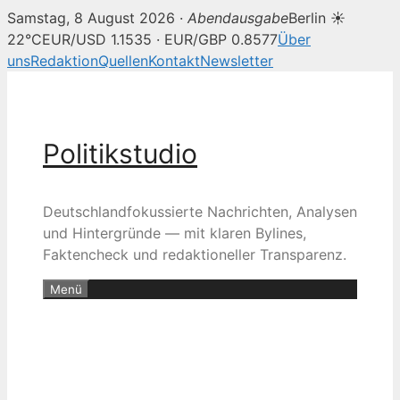
Samstag, 8 August 2026 ·
Abendausgabe
Berlin ☀
22°C
EUR/USD 1.1535 · EUR/GBP 0.8577
Über
uns
Redaktion
Quellen
Kontakt
Newsletter
Zum
Inhalt
springen
Politikstudio
Deutschlandfokussierte Nachrichten, Analysen
und Hintergründe — mit klaren Bylines,
Faktencheck und redaktioneller Transparenz.
Menü