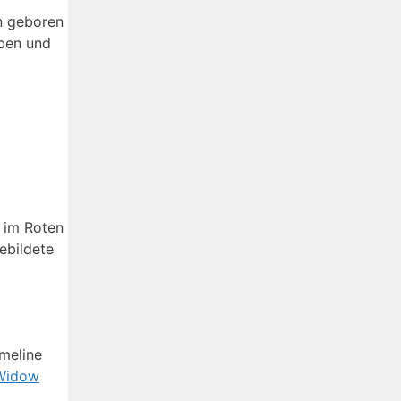
n geboren
eben und
e im Roten
gebildete
meline
 Widow