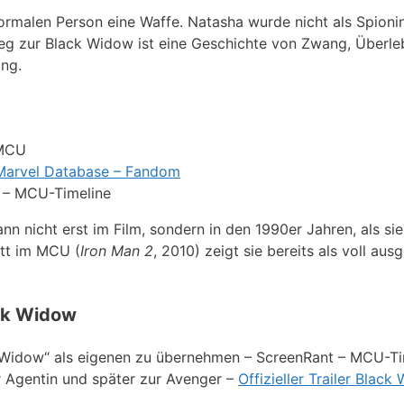
rmalen Person eine Waffe. Natasha wurde nicht als Spioni
Weg zur Black Widow ist eine Geschichte von Zwang, Überl
ung.
 MCU
Marvel Database – Fandom
t – MCU-Timeline
n nicht erst im Film, sondern in den 1990er Jahren, als si
itt im MCU (
Iron Man 2
, 2010) zeigt sie bereits als voll aus
ack Widow
k Widow“ als eigenen zu übernehmen – ScreenRant – MCU-Ti
ur Agentin und später zur Avenger –
Offizieller Trailer Black