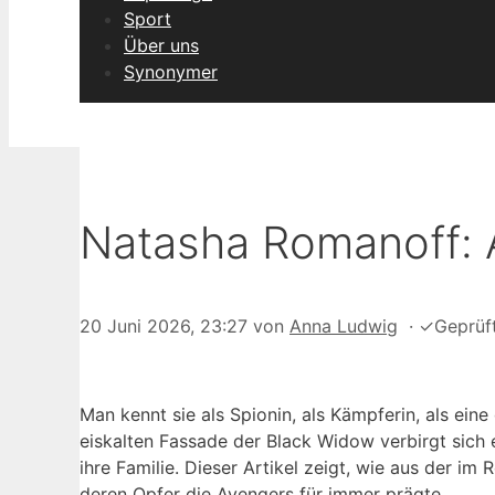
Sport
Über uns
Synonymer
Natasha Romanoff: A
20 Juni 2026, 23:27
von
Anna Ludwig
·
✓
Geprüf
Man kennt sie als Spionin, als Kämpferin, als ein
eiskalten Fassade der Black Widow verbirgt sich e
ihre Familie. Dieser Artikel zeigt, wie aus der i
deren Opfer die Avengers für immer prägte.