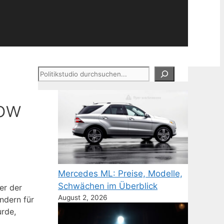
Suchen
dow
Mercedes ML: Preise, Modelle,
Schwächen im Überblick
er der
August 2, 2026
ndern für
urde,