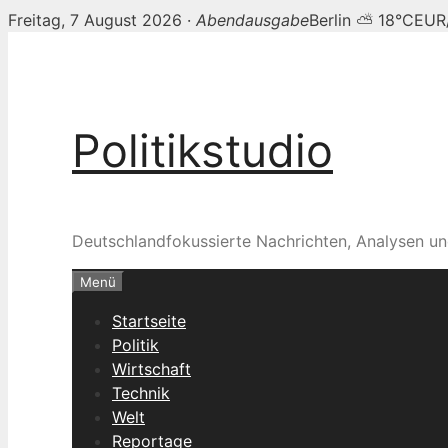
Freitag, 7 August 2026 ·
Abendausgabe
Berlin ⛅ 18°C
EUR
Zum
Inhalt
springen
Politikstudio
Deutschlandfokussierte Nachrichten, Analysen un
Menü
Startseite
Politik
Wirtschaft
Technik
Welt
Reportage