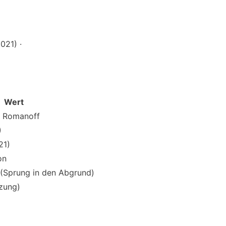
021) ·
Wert
a Romanoff
)
21)
on
 (Sprung in den Abgrund)
zung)