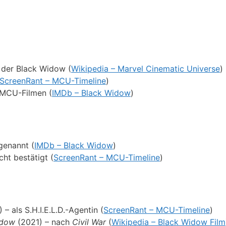
 der Black Widow (
Wikipedia – Marvel Cinematic Universe
)
ScreenRant – MCU-Timeline
)
n MCU-Filmen (
IMDb – Black Widow
)
genannt (
IMDb – Black Widow
)
cht bestätigt (
ScreenRant – MCU-Timeline
)
 – als S.H.I.E.L.D.-Agentin (
ScreenRant – MCU-Timeline
)
idow
(2021) – nach
Civil War
(
Wikipedia – Black Widow Film