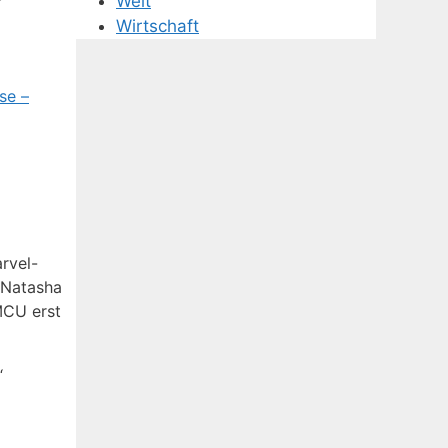
Welt
Wirtschaft
se –
rvel-
e Natasha
MCU erst
“