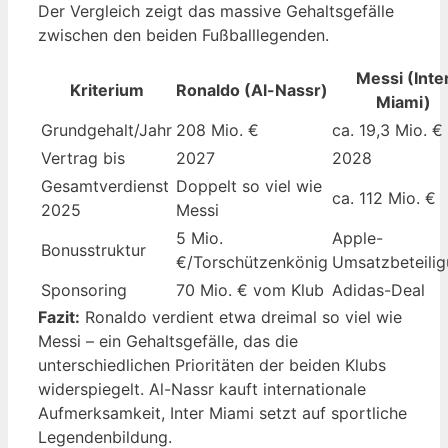
Der Vergleich zeigt das massive Gehaltsgefälle
zwischen den beiden Fußballlegenden.
Messi (Inte
Kriterium
Ronaldo (Al-Nassr)
Miami)
Grundgehalt/Jahr
208 Mio. €
ca. 19,3 Mio. €
Vertrag bis
2027
2028
Gesamtverdienst
Doppelt so viel wie
ca. 112 Mio. €
2025
Messi
5 Mio.
Apple-
Bonusstruktur
€/Torschützenkönig
Umsatzbeteili
Sponsoring
70 Mio. € vom Klub
Adidas-Deal
Fazit:
Ronaldo verdient etwa dreimal so viel wie
Messi – ein Gehaltsgefälle, das die
unterschiedlichen Prioritäten der beiden Klubs
widerspiegelt. Al-Nassr kauft internationale
Aufmerksamkeit, Inter Miami setzt auf sportliche
Legendenbildung.