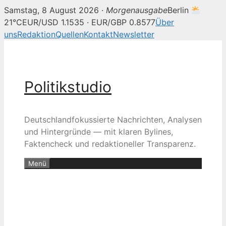
Samstag, 8 August 2026 ·
Morgenausgabe
Berlin
21°C
EUR/USD 1.1535 · EUR/GBP 0.8577
Über
uns
Redaktion
Quellen
Kontakt
Newsletter
Zum
Inhalt
springen
Politikstudio
Deutschlandfokussierte Nachrichten, Analysen
und Hintergründe — mit klaren Bylines,
Faktencheck und redaktioneller Transparenz.
Menü