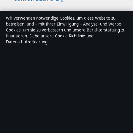
Über Politikstudio in Kürze
Wir verwenden notwendige Cookies, um diese Website zu
betreiben, und – mit Ihrer Einwilligung – Analyse- und Werbe-
Politikstudio ist ein unabhängiger digitaler
Cookies, um sie zu verbessern und unsere Berichterstattung zu
Nachrichtenanbieter mit Fokus auf Politik, Wirtschaft,
finanzieren. Siehe unsere
Cookie-Richtlinie
und
Datenschutzerklärung
.
Technik und Gesellschaft in Deutschland. Jeder Artikel
trägt eine Byline, wird von einem Redakteur geprüft und
vor der Veröffentlichung faktengecheckt.
Die Inhalte dienen ausschließlich der allgemeinen
Information. Allgemeine Anfragen:
info@politikstudio.de
.
Berichtigungen:
corrections@politikstudio.de
.
Herausgeber:
Politikstudi Media Ltd., Valletta ·
Verantwortlicher Herausgeber:
Oliver Keller,
Chefredakteur · Malta Business Registry C 92009