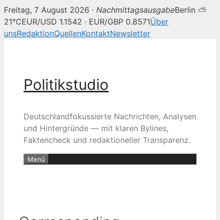
Freitag, 7 August 2026 ·
Nachmittagsausgabe
Berlin ⛅
21°C
EUR/USD 1.1542 · EUR/GBP 0.8571
Über
uns
Redaktion
Quellen
Kontakt
Newsletter
Zum
Inhalt
springen
Politikstudio
Deutschlandfokussierte Nachrichten, Analysen
und Hintergründe — mit klaren Bylines,
Faktencheck und redaktioneller Transparenz.
Menü