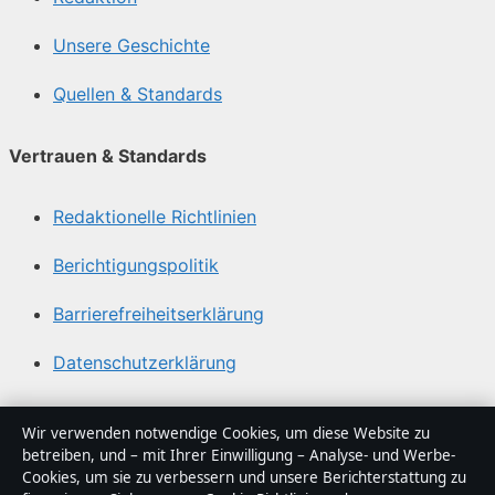
Unsere Geschichte
Quellen & Standards
Vertrauen & Standards
Redaktionelle Richtlinien
Berichtigungspolitik
Barrierefreiheitserklärung
Datenschutzerklärung
Über Politikstudio in Kürze
Wir verwenden notwendige Cookies, um diese Website zu
betreiben, und – mit Ihrer Einwilligung – Analyse- und Werbe-
Politikstudio ist ein unabhängiger digitaler
Cookies, um sie zu verbessern und unsere Berichterstattung zu