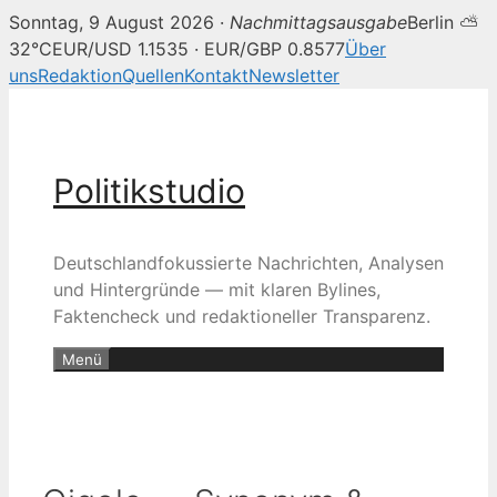
Sonntag, 9 August 2026 ·
Nachmittagsausgabe
Berlin ⛅
32°C
EUR/USD 1.1535 · EUR/GBP 0.8577
Über
uns
Redaktion
Quellen
Kontakt
Newsletter
Zum
Inhalt
springen
Politikstudio
Deutschlandfokussierte Nachrichten, Analysen
und Hintergründe — mit klaren Bylines,
Faktencheck und redaktioneller Transparenz.
Menü