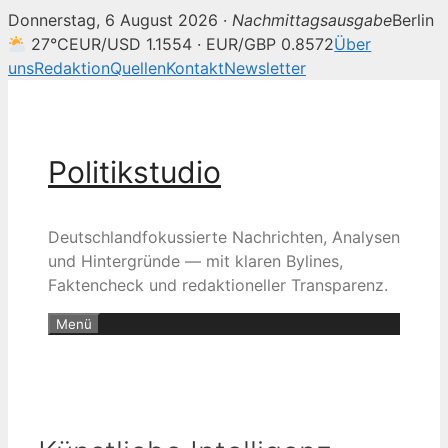
Donnerstag, 6 August 2026 ·
Nachmittagsausgabe
Berlin
27°C
EUR/USD 1.1554 · EUR/GBP 0.8572
Über
uns
Redaktion
Quellen
Kontakt
Newsletter
Zum
Inhalt
springen
Politikstudio
Deutschlandfokussierte Nachrichten, Analysen
und Hintergründe — mit klaren Bylines,
Faktencheck und redaktioneller Transparenz.
Menü