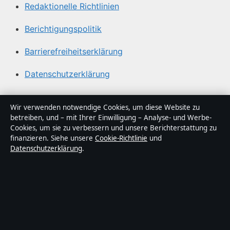
Redaktionelle Richtlinien
Berichtigungspolitik
Barrierefreiheitserklärung
Datenschutzerklärung
Über Politikstudio in Kürze
Wir verwenden notwendige Cookies, um diese Website zu
betreiben, und – mit Ihrer Einwilligung – Analyse- und Werbe-
Politikstudio ist ein unabhängiger digitaler
Cookies, um sie zu verbessern und unsere Berichterstattung zu
Nachrichtenanbieter mit Fokus auf Politik, Wirtschaft,
finanzieren. Siehe unsere
Cookie-Richtlinie
und
Datenschutzerklärung
.
Technik und Gesellschaft in Deutschland. Jeder Artikel
trägt eine Byline, wird von einem Redakteur geprüft und
vor der Veröffentlichung faktengecheckt.
Die Inhalte dienen ausschließlich der allgemeinen
Information. Allgemeine Anfragen:
info@politikstudio.de
.