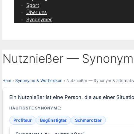
Sport
Über uns
Synonymer
Nutznießer — Synonym &
Hem
›
Synonyme & Wortlexikon
› Nutznießer — Synonym & alternati
Ein Nutznießer ist eine Person, die aus einer Situati
HÄUFIGSTE SYNONYME:
Profiteur
Begünstigter
Schmarotzer