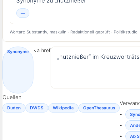
Synonyme zu „nutznießer“
—
Wortart: Substantiv, maskulin · Redaktionell geprüft · Politikstudio
<a href
Synonyme
„nutznießer“ im Kreuzworträts
Quellen
Verwand
Duden
DWDS
Wikipedia
OpenThesaurus
Syno
Ande
Ab S