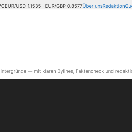
°C
EUR/USD 1.1535 · EUR/GBP 0.8577
Über uns
Redaktion
Que
intergründe — mit klaren Bylines, Faktencheck und redaktio