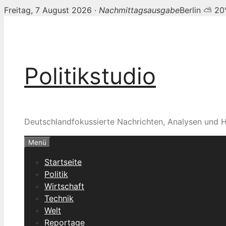
Freitag, 7 August 2026 ·
Nachmittagsausgabe
Berlin ⛅ 20
Zum
Inhalt
springen
Politikstudio
Deutschlandfokussierte Nachrichten, Analysen und H
Menü
Startseite
Politik
Wirtschaft
Technik
Welt
Reportage