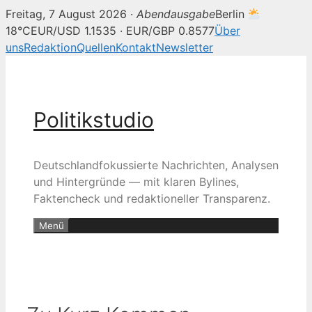
Freitag, 7 August 2026 ·
Abendausgabe
Berlin
18°C
EUR/USD 1.1535 · EUR/GBP 0.8577
Über
uns
Redaktion
Quellen
Kontakt
Newsletter
Zum
Inhalt
springen
Politikstudio
Deutschlandfokussierte Nachrichten, Analysen
und Hintergründe — mit klaren Bylines,
Faktencheck und redaktioneller Transparenz.
Menü