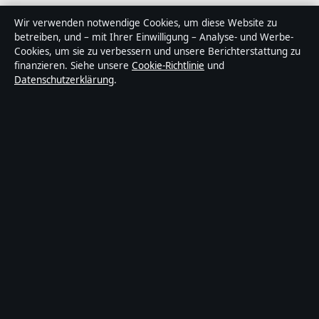
Über Politikstudio in Kürze
Wir verwenden notwendige Cookies, um diese Website zu
betreiben, und – mit Ihrer Einwilligung – Analyse- und Werbe-
Politikstudio ist ein unabhängiger digitaler
Cookies, um sie zu verbessern und unsere Berichterstattung zu
Nachrichtenanbieter mit Fokus auf Politik, Wirtschaft,
finanzieren. Siehe unsere
Cookie-Richtlinie
und
Datenschutzerklärung
.
Technik und Gesellschaft in Deutschland. Jeder Artikel
trägt eine Byline, wird von einem Redakteur geprüft und
vor der Veröffentlichung faktengecheckt.
Die Inhalte dienen ausschließlich der allgemeinen
Information. Allgemeine Anfragen:
info@politikstudio.de
.
Berichtigungen:
corrections@politikstudio.de
.
Herausgeber:
Politikstudi Media Ltd., Valletta ·
Verantwortlicher Herausgeber:
Oliver Keller,
Chefredakteur · Malta Business Registry C 92009
© 2026 Politikstudio · Politikstudi Media Ltd. ·