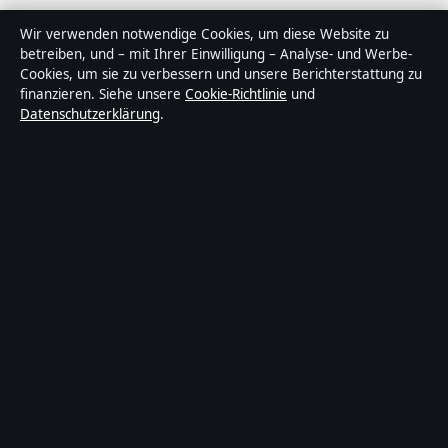
Über Politikstudio in Kürze
Wir verwenden notwendige Cookies, um diese Website zu
betreiben, und – mit Ihrer Einwilligung – Analyse- und Werbe-
Politikstudio ist ein unabhängiger digitaler
Cookies, um sie zu verbessern und unsere Berichterstattung zu
Nachrichtenanbieter mit Fokus auf Politik, Wirtschaft,
finanzieren. Siehe unsere
Cookie-Richtlinie
und
Datenschutzerklärung
.
Technik und Gesellschaft in Deutschland. Jeder Artikel
trägt eine Byline, wird von einem Redakteur geprüft und
vor der Veröffentlichung faktengecheckt.
Die Inhalte dienen ausschließlich der allgemeinen
Information. Allgemeine Anfragen:
info@politikstudio.de
.
Berichtigungen:
corrections@politikstudio.de
.
Herausgeber:
Politikstudi Media Ltd., Valletta ·
Verantwortlicher Herausgeber:
Oliver Keller,
Chefredakteur · Malta Business Registry C 92009
© 2026 Politikstudio · Politikstudi Media Ltd. ·