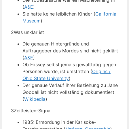
Die Todesursache war ein Machetenangriff
(
A&E
)
Sie hatte keine leiblichen Kinder (
California
Museum
)
2
Was unklar ist
Die genauen Hintergründe und
Auftraggeber des Mordes sind nicht geklärt
(
A&E
)
Ob Fossey selbst jemals gewalttätig gegen
Personen wurde, ist umstritten (
Origins /
Ohio State University
)
Der genaue Verlauf ihrer Beziehung zu Jane
Goodall ist nicht vollständig dokumentiert
(
Wikipedia
)
3
Zeitleisten-Signal
1985: Ermordung in der Karisoke-