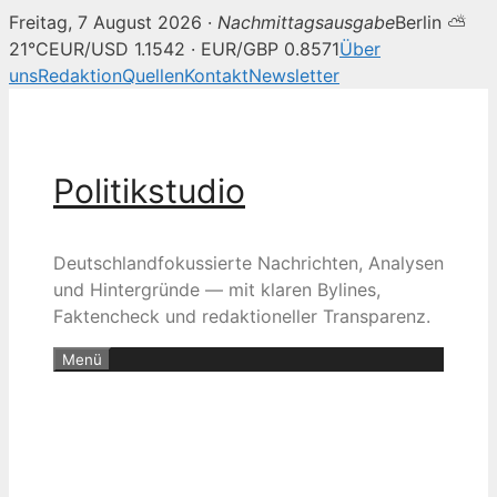
Freitag, 7 August 2026 ·
Nachmittagsausgabe
Berlin ⛅
21°C
EUR/USD 1.1542 · EUR/GBP 0.8571
Über
uns
Redaktion
Quellen
Kontakt
Newsletter
Zum
Inhalt
springen
Politikstudio
Deutschlandfokussierte Nachrichten, Analysen
und Hintergründe — mit klaren Bylines,
Faktencheck und redaktioneller Transparenz.
Menü