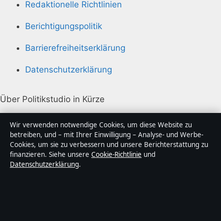
Redaktionelle Richtlinien
Berichtigungspolitik
Barrierefreiheitserklärung
Datenschutzerklärung
Über Politikstudio in Kürze
Politikstudio ist ein unabhängiger digitaler
Wir verwenden notwendige Cookies, um diese Website zu
Nachrichtenanbieter mit Fokus auf Politik, Wirtschaft,
betreiben, und – mit Ihrer Einwilligung – Analyse- und Werbe-
Cookies, um sie zu verbessern und unsere Berichterstattung zu
Technik und Gesellschaft in Deutschland. Jeder Artikel
finanzieren. Siehe unsere
Cookie-Richtlinie
und
trägt eine Byline, wird von einem Redakteur geprüft
Datenschutzerklärung
.
und vor der Veröffentlichung faktengecheckt.
Die Inhalte dienen ausschließlich der allgemeinen
Information. Allgemeine Anfragen:
info@politikstudio.de