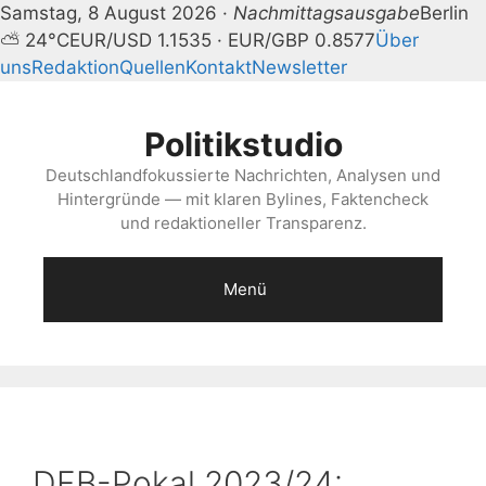
Samstag, 8 August 2026 ·
Nachmittagsausgabe
Berlin
⛅ 24°C
EUR/USD 1.1535 · EUR/GBP 0.8577
Über
uns
Redaktion
Quellen
Kontakt
Newsletter
Zum
Inhalt
Politikstudio
springen
Deutschlandfokussierte Nachrichten, Analysen und
Hintergründe — mit klaren Bylines, Faktencheck
und redaktioneller Transparenz.
Menü
DFB-Pokal 2023/24: